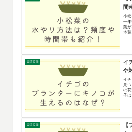
間
小松
一年
葉が
本葉
イ
家庭菜園
や
イチ
見つ
の花
子は
【
家庭菜園