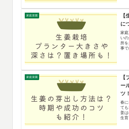
【
家庭菜園
に
家庭
いの
所を
事で
【
家庭菜園
ー
ツ
春に
ても
姜は
生育