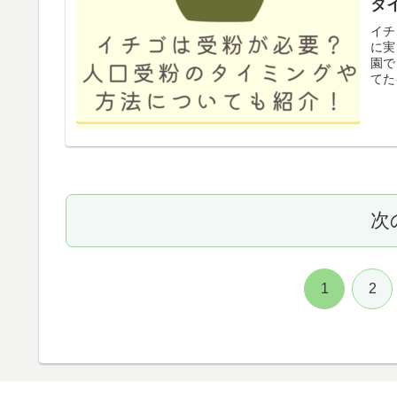
タ
イチ
に実
園で
てた
次
1
2