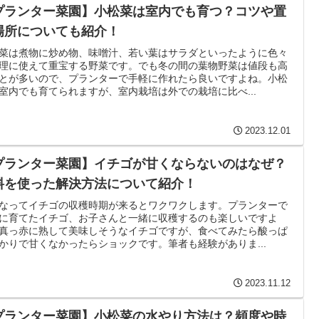
プランター菜園】小松菜は室内でも育つ？コツや置
場所についても紹介！
菜は煮物に炒め物、味噌汁、若い葉はサラダといったように色々
理に使えて重宝する野菜です。でも冬の間の葉物野菜は値段も高
とが多いので、プランターで手軽に作れたら良いですよね。小松
室内でも育てられますが、室内栽培は外での栽培に比べ...
2023.12.01
プランター菜園】イチゴが甘くならないのはなぜ？
料を使った解決方法について紹介！
なってイチゴの収穫時期が来るとワクワクします。プランターで
に育てたイチゴ、お子さんと一緒に収穫するのも楽しいですよ
真っ赤に熟して美味しそうなイチゴですが、食べてみたら酸っぱ
かりで甘くなかったらショックです。筆者も経験がありま...
2023.11.12
プランター菜園】小松菜の水やり方法は？頻度や時