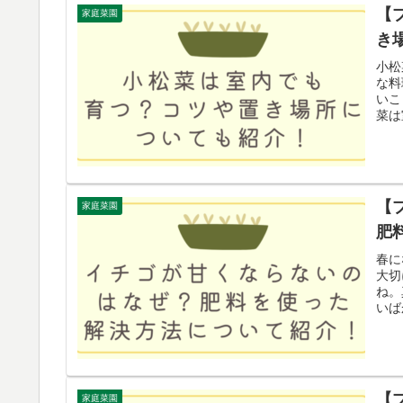
【
家庭菜園
き
小松
な料
いこ
菜は
【
家庭菜園
肥
春に
大切
ね。
いば
【
家庭菜園