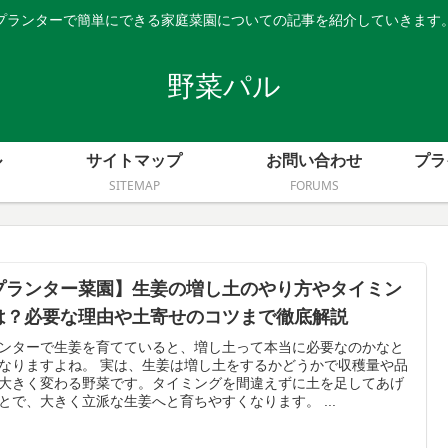
プランターで簡単にできる家庭菜園についての記事を紹介していきます
野菜パル
ル
サイトマップ
お問い合わせ
プラ
SITEMAP
FORUMS
プランター菜園】生姜の増し土のやり方やタイミン
は？必要な理由や土寄せのコツまで徹底解説
ンターで生姜を育てていると、増し土って本当に必要なのかなと
なりますよね。 実は、生姜は増し土をするかどうかで収穫量や品
大きく変わる野菜です。タイミングを間違えずに土を足してあげ
とで、大きく立派な生姜へと育ちやすくなります。 ...