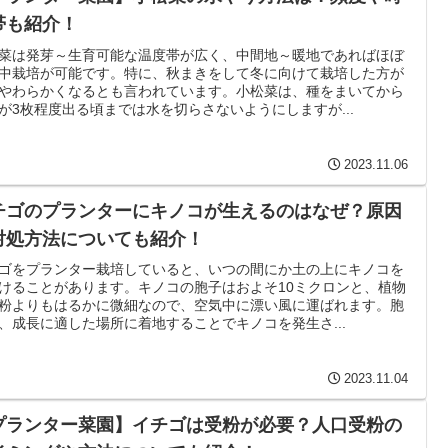
帯も紹介！
菜は発芽～生育可能な温度帯が広く、中間地～暖地であればほぼ
中栽培が可能です。特に、秋まきをして冬に向けて栽培した方が
やわらかくなるとも言われています。小松菜は、種をまいてから
が3枚程度出る頃までは水を切らさないようにしますが...
2023.11.06
チゴのプランターにキノコが生えるのはなぜ？原因
対処方法についても紹介！
ゴをプランター栽培していると、いつの間にか土の上にキノコを
けることがあります。キノコの胞子はおよそ10ミクロンと、植物
粉よりもはるかに微細なので、空気中に漂い風に運ばれます。胞
、成長に適した場所に着地することでキノコを発生さ...
2023.11.04
プランター菜園】イチゴは受粉が必要？人口受粉の