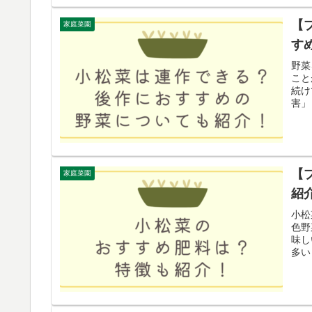
【
家庭菜園
す
野菜
こと
続け
害」
【
家庭菜園
紹
小松
色野
味し
多い