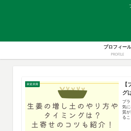
プロフィー
PROFILE
【
家庭菜園
グ
プラ
気に
質が
るこ